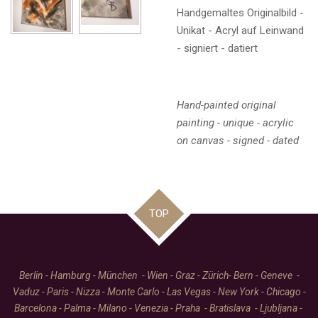
Handgemaltes Originalbild -
Unikat - Acryl auf Leinwand
- signiert - datiert
Hand-painted original
painting - unique - acrylic
on canvas - signed - dated
TOP
Berlin - Hamburg - München - Wien - Graz - Zürich- Bern - Geneve -
Vaduz - Paris - Nizza - Monte Carlo - Las Vegas - New York - Chicago -
Barcelona - Palma - Milano - Venezia - Praha - Bratislava - Ljubljana -