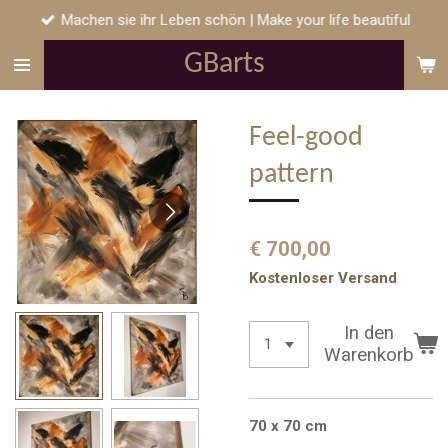
Machen sie ihr Leben schön | Make your life beautiful
Zum
Hauptinhalt
GB
arts
springen
Feel-good
pattern
€ 700,00
Kostenloser Versand
In den
Warenkorb
70 x 70 cm