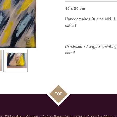
40 x 30 cm
Handgemaltes Originalbild - Un
datiert
Hand-painted original painting 
dated
TOP
 - Zürich- Bern - Geneve - Vaduz - Paris - Nizza - Monte Carlo - Las Vegas -