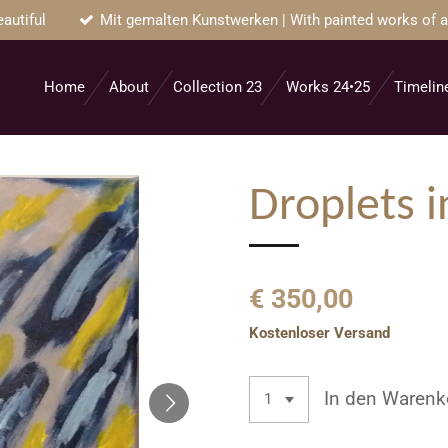
autiful
Mit gemalten Kunstwerken | With painted works of a
Home
About
Collection 23
Works 24•25
Timelin
Droplets i
€ 350,00
Kostenloser Versand
In den Warenk