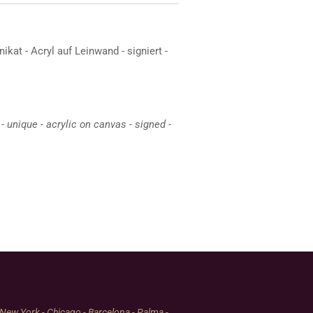
ikat - Acryl auf Leinwand - signiert -
- unique - acrylic on canvas - signed -
 New York - Chicago - Barcelona - Palma -