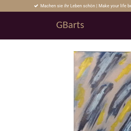
Machen sie ihr Leben schön | Make your life be
Zum
Hauptinhalt
springen
GB
arts