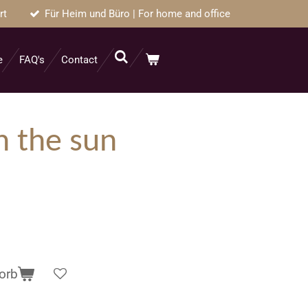
rt
Für Heim und Büro | For home and office
e
FAQ's
Contact
n the sun
orb