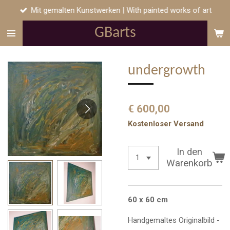
Mit gemalten Kunstwerken | With painted works of art
Zum
Hauptinhalt
GB
arts
springen
undergrowth
€ 600,00
Kostenloser Versand
In den
Warenkorb
60 x 60 cm
Handgemaltes Originalbild -