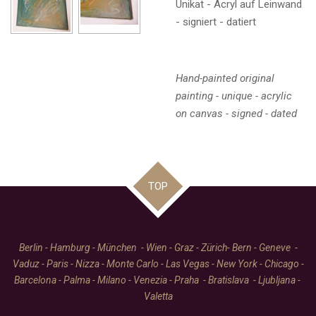
Unikat - Acryl auf Leinwand
- signiert - datiert
Hand-painted original
painting - unique - acrylic
on canvas - signed - dated
TOP
Berlin - Hamburg - München - Wien - Graz - Zürich- Bern - Geneve -
Vaduz - Paris - Nizza - Monte Carlo - Las Vegas - New York - Chicago -
Barcelona - Palma - Milano - Venezia - Praha - Bratislava - Ljubljana -
Valetta