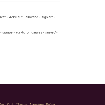
kat - Acryl auf Leinwand - signiert -
- unique - acrylic on canvas - signed -
 New York - Chicago - Barcelona - Palma -