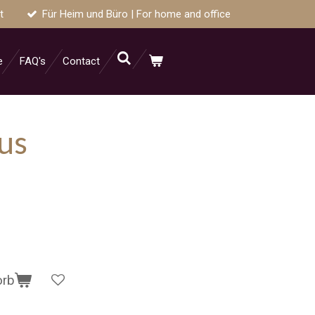
t
Für Heim und Büro | For home and office
e
FAQ's
Contact
us
orb