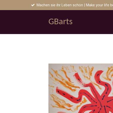
Machen sie ihr Leben schön | Make your life b
Zum
Hauptinhalt
springen
GB
arts