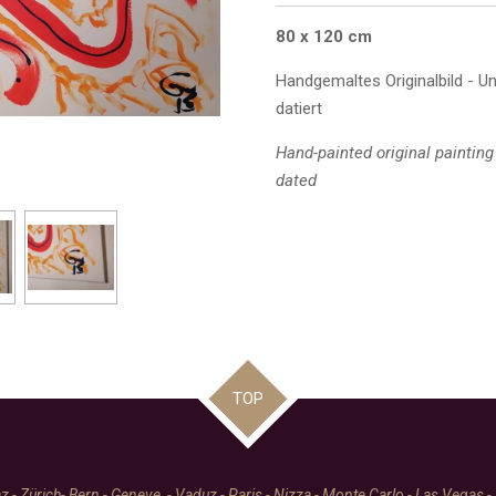
80 x 120 cm
Handgemaltes Originalbild - Uni
datiert
Hand-painted original painting 
dated
TOP
 - Zürich- Bern - Geneve - Vaduz - Paris - Nizza - Monte Carlo - Las Vegas -