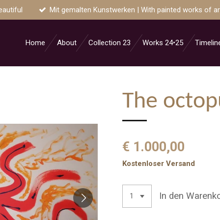
eautiful
Mit gemalten Kunstwerken | With painted works of ar
Home
About
Collection 23
Works 24•25
Timelin
The octop
€ 1.000,00
Kostenloser Versand
In den Warenk